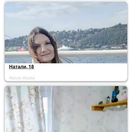
Натали, 18
Россия, Москва