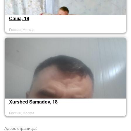
Саша, 18
Россия, Москва
Xurshed Samadov, 18
Россия, Москва
Адрес страницы: