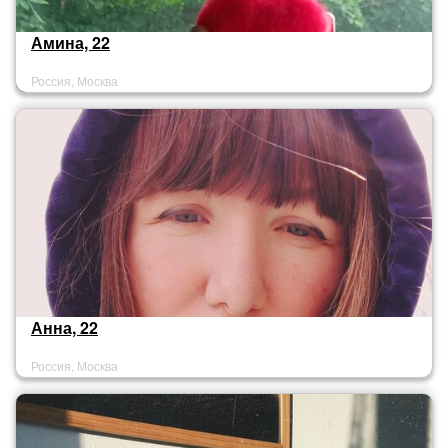
Амина, 22
Россия, Москва
Анна, 22
Россия, Москва