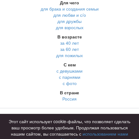
Для чего
для брака и создания семьи
для любви и с/о
для дружбы
для взрослых
В возрасте
за 40 лет
за 60 лет
для пожилых
С кем
с девушками
с парнями
с фото
В стране
Россия
Советы
КОНФИДЕНЦИАЛЬНОСТЬ
Этот сайт использует cookie-файлы, что позволяет сделать
Знакомства для взрослых
Правила
ваш просмотр более удобным. Продолжая пользоваться
Онлайн знакомства
Как оплатить
нашим сайтом, вы соглашаетесь с
использованием нами