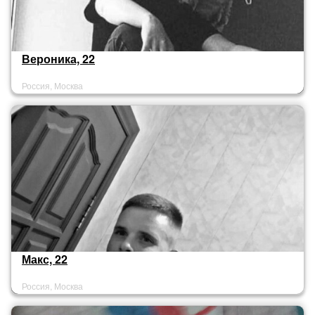
Вероника, 22
Россия, Москва
Макс, 22
Россия, Москва