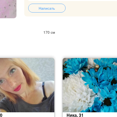
Написать
170 см
30
Ника, 31