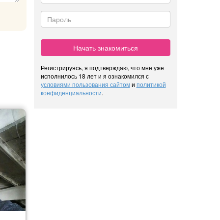
Начать знакомиться
Регистрируясь, я подтверждаю, что мне уже
исполнилось 18 лет и я ознакомился с
условиями пользования сайтом
и
политикой
конфиденциальности
.