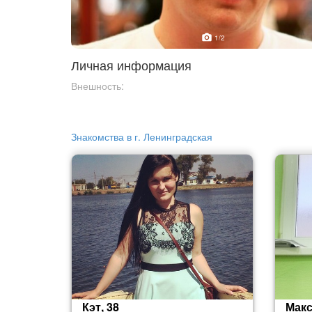
1
/2
Личная информация
Внешность:
Знакомства в г. Ленинградская
Кэт, 38
Макс