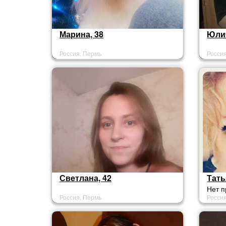
Марина, 38
Юлич
Россия, Пермь
Росси
Светлана, 42
Тать
Нет п
Россия, Пермь
Росси
тольк
симпа