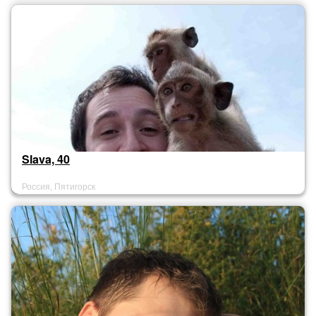
Slava, 40
Россия, Пятигорск