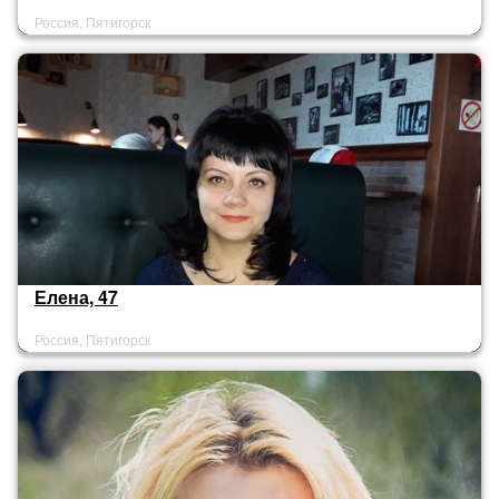
Россия, Пятигорск
Елена, 47
Россия, Пятигорск