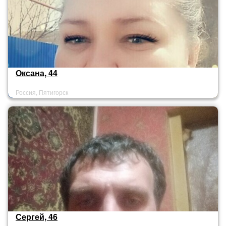
Оксана, 44
Россия, Пятигорск
Сергей, 46