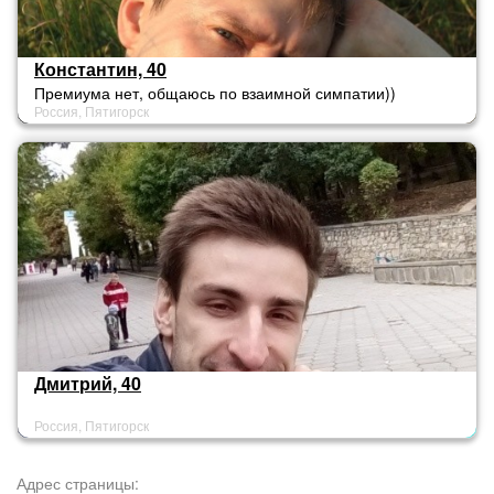
Константин, 40
Премиума нет, общаюсь по взаимной симпатии))
Россия, Пятигорск
Дмитрий, 40
Россия, Пятигорск
Адрес страницы: