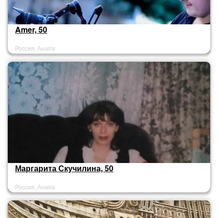
Amer, 50
Россия, Анапа
Маргарита Скучилина, 50
Россия, Анапа