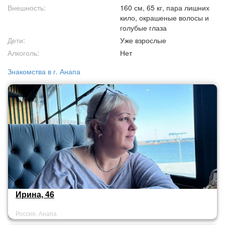
Внешность:
160 см, 65 кг, пара лишних
кило, окрашеные волосы и
голубые глаза
Дети:
Уже взрослые
Алкоголь:
Нет
Знакомства в г. Анапа
Ирина, 46
Россия, Анапа