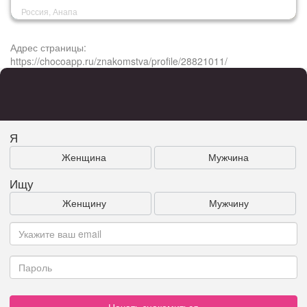
Россия, Анапа
Адрес страницы:
https://chocoapp.ru/znakomstva/profile/28821011/
Я
Женщина
Мужчина
Ищу
Женщину
Мужчину
Начать знакомиться