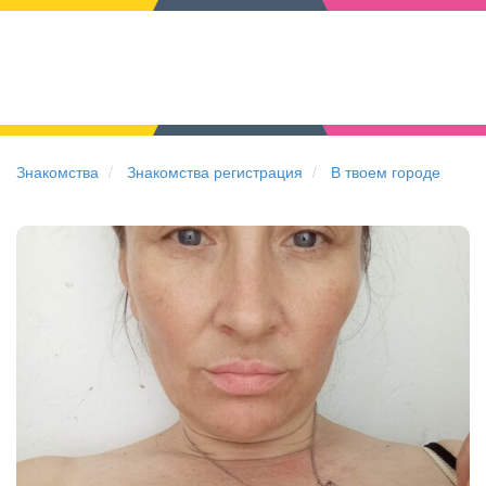
Знакомства
Знакомства регистрация
В твоем городе