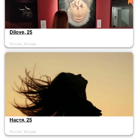
Dilove, 25
Россия, Москва
Настя, 25
Россия, Москва