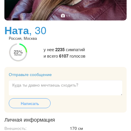
1
/1
Ната
, 30
Россия, Москва
у нее
2235
симпатий
23%
и всего
6107
голосов
Рейтинг
Отправьте сообщение
Написать
Личная информация
Внешность:
170 см