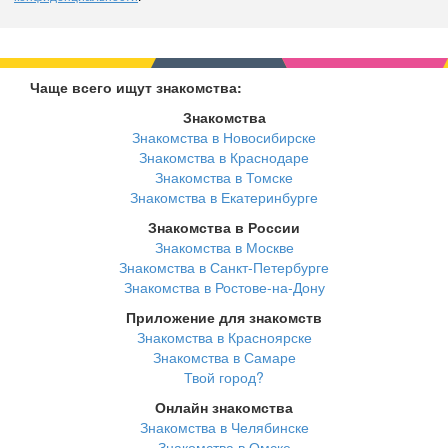
Чаще всего ищут знакомства:
Знакомства
Знакомства в Новосибирске
Знакомства в Краснодаре
Знакомства в Томске
Знакомства в Екатеринбурге
Знакомства в России
Знакомства в Москве
Знакомства в Санкт-Петербурге
Знакомства в Ростове-на-Дону
Приложение для знакомств
Знакомства в Красноярске
Знакомства в Самаре
Твой город?
Онлайн знакомства
Знакомства в Челябинске
Знакомства в Омске