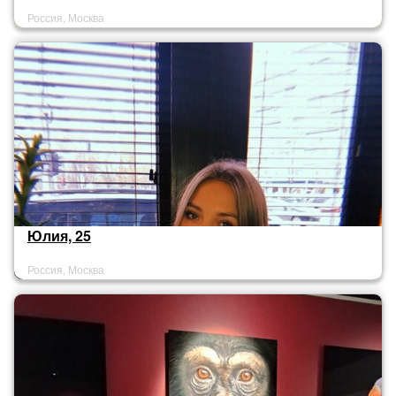
Россия, Москва
Юлия, 25
Россия, Москва