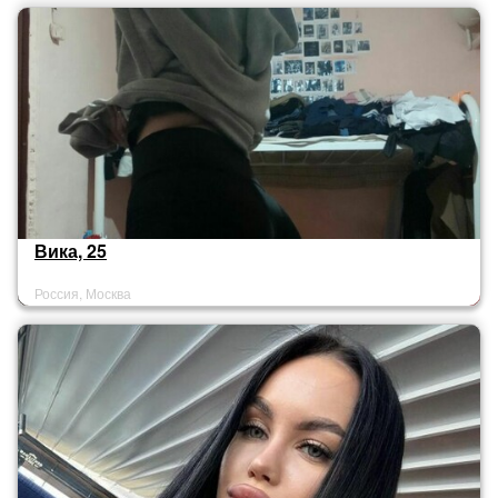
Вика, 25
Россия, Москва