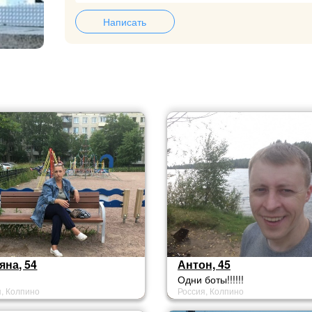
Написать
яна, 54
Антон, 45
Одни боты!!!!!!
я, Колпино
Россия, Колпино