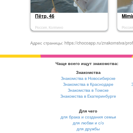
Пётр, 46
Mimi
Россия, Колпино
Росси
Адрес страницы: https://chocoapp.ru/znakomstva/prof
Чаще всего ищут знакомства:
Знакомства
Знакомства в Новосибирске
Знакомства в Краснодаре
Знакомства в Томске
Знакомства в Екатеринбурге
Для чего
для брака и создания семьи
для любви и с/о
для дружбы