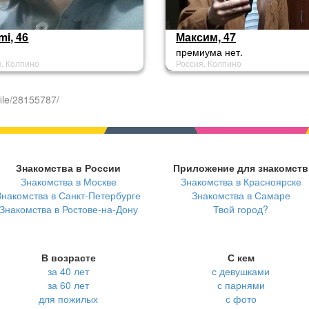
mi, 46
Максим, 47
премиума нет.
я, Колпино
Россия, Колпино
ile/28155787/
Знакомства в России
Приложение для знакомств
Знакомства в Москве
Знакомства в Красноярске
Знакомства в Санкт-Петербурге
Знакомства в Самаре
Знакомства в Ростове-на-Дону
Твой город?
В возрасте
С кем
за 40 лет
с девушками
за 60 лет
с парнями
для пожилых
с фото