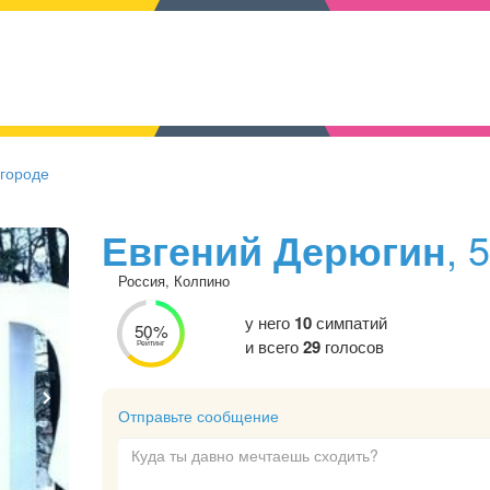
 городе
Евгений Дерюгин
, 
Россия, Колпино
у него
10
симпатий
50%
и всего
29
голосов
Рейтинг
Отправьте сообщение