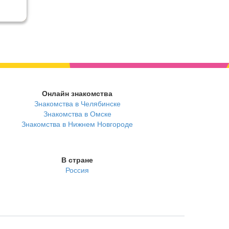
Онлайн знакомства
Знакомства в Челябинске
Знакомства в Омске
Знакомства в Нижнем Новгороде
В стране
Россия