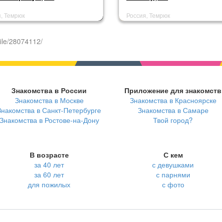
я, Темрюк
Россия, Темрюк
ile/28074112/
Знакомства в России
Приложение для знакомств
Знакомства в Москве
Знакомства в Красноярске
Знакомства в Санкт-Петербурге
Знакомства в Самаре
Знакомства в Ростове-на-Дону
Твой город?
В возрасте
С кем
за 40 лет
с девушками
за 60 лет
с парнями
для пожилых
с фото