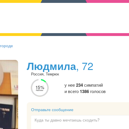
 городе
Людмила
, 72
Россия, Темрюк
у нее
234
симпатий
15%
и всего
1386
голосов
Рейтинг
Отправьте сообщение