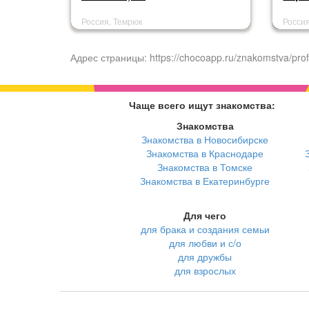
Россия, Темрюк
Росси
Адрес страницы: https://chocoapp.ru/znakomstva/prof
Чаще всего ищут знакомства:
Знакомства
Знакомства в Новосибирске
Знакомства в Краснодаре
Знакомства в Томске
Знакомства в Екатеринбурге
Для чего
для брака и создания семьи
для любви и с/о
для дружбы
для взрослых