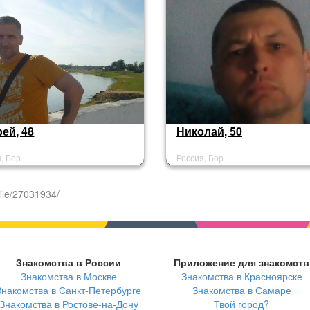
ей, 48
Николай, 50
, Бор
Россия, Бор
ile/27031934/
Знакомства в России
Приложение для знакомств
Знакомства в Москве
Знакомства в Красноярске
Знакомства в Санкт-Петербурге
Знакомства в Самаре
Знакомства в Ростове-на-Дону
Твой город?