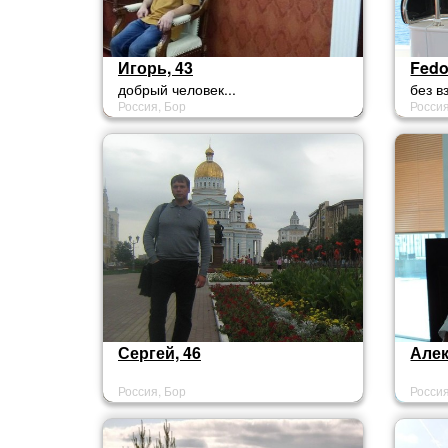
Игорь, 43
Fedo
добрый человек...
без в
Россия, Бор
Россия
ответи
Сергей, 46
Алек
Россия, Бор
Россия