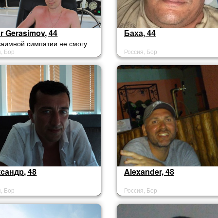
r Gerasimov, 44
Баха, 44
заимной симпатии не смогу
, Бор
Россия, Бор
ть (((.
сандр, 48
Alexander, 48
, Бор
Россия, Бор