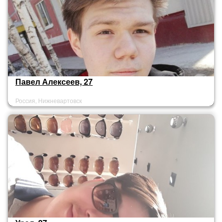
Павел Алексеев, 27
Россия, Нижневартовск