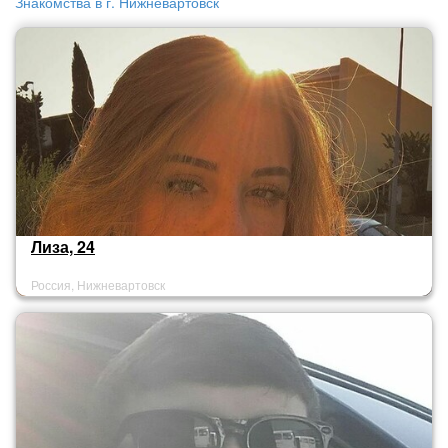
Знакомства в г. Нижневартовск
Лиза, 24
Россия, Нижневартовск