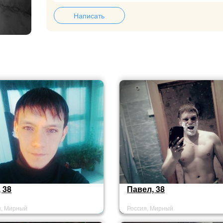
Написать
, 38
Павел, 38
я, Мирный
Россия, Мирный