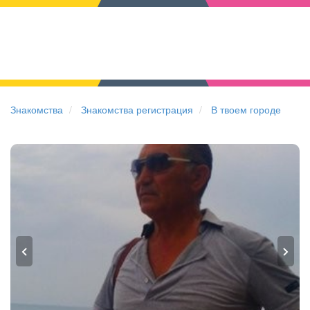
Знакомства
Знакомства регистрация
В твоем городе