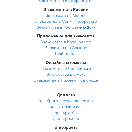
Знакомства в Екатеринбурге
Знакомства в России
Знакомства в Москве
Знакомства в Санкт-Петербурге
Знакомства в Ростове-на-Дону
Приложение для знакомств
Знакомства в Красноярске
Знакомства в Самаре
Твой город?
Онлайн знакомства
Знакомства в Челябинске
Знакомства в Омске
Знакомства в Нижнем Новгороде
Для чего
для брака и создания семьи
для любви и с/о
для дружбы
для взрослых
В возрасте