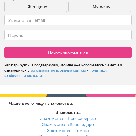
Женщину
Мужчину
Начать знакомиться
Регистрируясь, я подтверждаю, что мне уже исполнилось 18 лет и я
ознакомился с
условиями пользования сайтом
и
политикой
конфиденциальности
.
Чаще всего ищут знакомства:
Знакомства
Знакомства в Новосибирске
Знакомства в Краснодаре
Знакомства в Томске