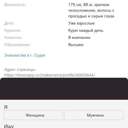
Внешность:
175 см, 88 кг, крепкое
телосложение, волосы с
проседью и серые глаза
Дети:
Уже взрослые
Курение:
Курю каждый день
Алкоголь:
В компании
Образование:
Высшее
Знакомства в г. Судак
Адрес страницы:
https://chocoapp.ru/znakomstva/profile/26600644/
Я
Женщина
Мужчина
Ищу