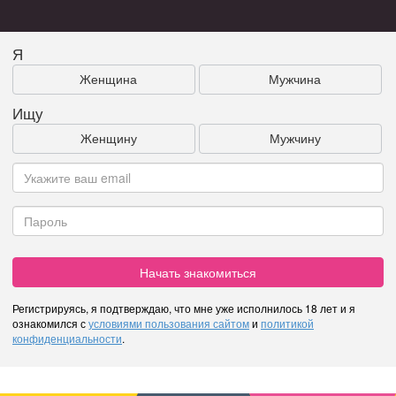
Я
Женщина
Мужчина
Ищу
Женщину
Мужчину
Начать знакомиться
Регистрируясь, я подтверждаю, что мне уже исполнилось 18 лет и я
ознакомился с
условиями пользования сайтом
и
политикой
конфиденциальности
.