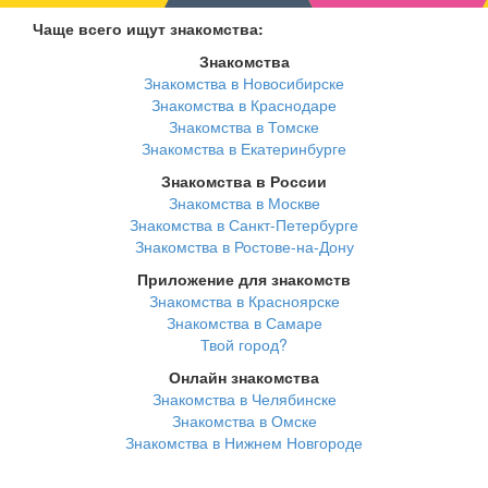
Чаще всего ищут знакомства:
Знакомства
Знакомства в Новосибирске
Знакомства в Краснодаре
Знакомства в Томске
Знакомства в Екатеринбурге
Знакомства в России
Знакомства в Москве
Знакомства в Санкт-Петербурге
Знакомства в Ростове-на-Дону
Приложение для знакомств
Знакомства в Красноярске
Знакомства в Самаре
Твой город?
Онлайн знакомства
Знакомства в Челябинске
Знакомства в Омске
Знакомства в Нижнем Новгороде