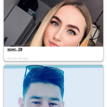
крис, 28
Россия, Москва