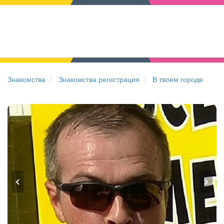
Знакомства
Знакомства регистрация
В твоем городе