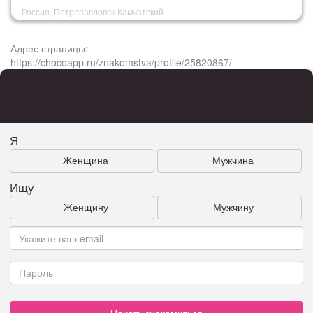
Россия, Петропавловск-Камчатский
Адрес страницы:
https://chocoapp.ru/znakomstva/profile/25820867/
Я
Женщина
Мужчина
Ищу
Женщину
Мужчину
Начать знакомиться