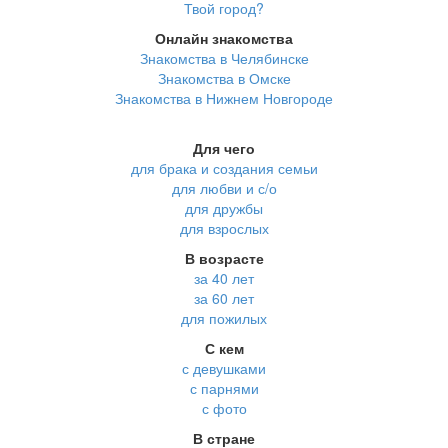
Твой город?
Онлайн знакомства
Знакомства в Челябинске
Знакомства в Омске
Знакомства в Нижнем Новгороде
Для чего
для брака и создания семьи
для любви и с/о
для дружбы
для взрослых
В возрасте
за 40 лет
за 60 лет
для пожилых
С кем
с девушками
с парнями
с фото
В стране