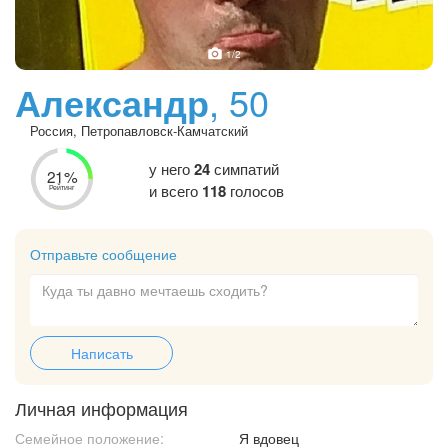
1
/2
Александр
, 50
Россия, Петропавловск-Камчатский
у него
24
симпатий
21%
и всего
118
голосов
Рейтинг
Отправьте сообщение
Написать
Личная информация
Семейное положение:
Я вдовец