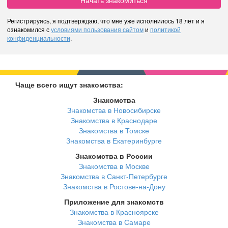
Регистрируясь, я подтверждаю, что мне уже исполнилось 18 лет и я
ознакомился с
условиями пользования сайтом
и
политикой
конфиденциальности
.
Чаще всего ищут знакомства:
Знакомства
Знакомства в Новосибирске
Знакомства в Краснодаре
Знакомства в Томске
Знакомства в Екатеринбурге
Знакомства в России
Знакомства в Москве
Знакомства в Санкт-Петербурге
Знакомства в Ростове-на-Дону
Приложение для знакомств
Знакомства в Красноярске
Знакомства в Самаре