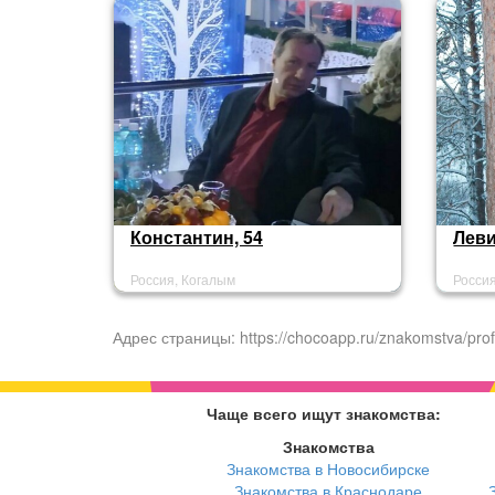
Константин, 54
Леви
Россия, Когалым
Росси
Адрес страницы: https://chocoapp.ru/znakomstva/prof
Чаще всего ищут знакомства:
Знакомства
Знакомства в Новосибирске
Знакомства в Краснодаре