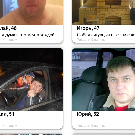
лай, 46
Игорь, 47
 я думаю это мечта каждой
Любая ситуацыя в жизни сна
я, Когалым
Россия, Когалым
ины!
кажется безвыходной
ил, 51
Юрий, 52
я, Когалым
Россия, Когалым