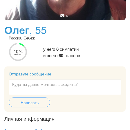
1
/1
Олег
, 55
Россия, Себеж
у него
6
симпатий
10%
и всего
60
голосов
Рейтинг
Отправьте сообщение
Написать
Личная информация