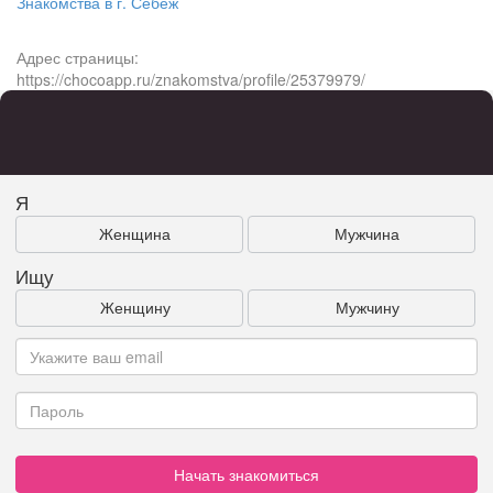
Знакомства в г. Себеж
Адрес страницы:
https://chocoapp.ru/znakomstva/profile/25379979/
Я
Женщина
Мужчина
Ищу
Женщину
Мужчину
Начать знакомиться