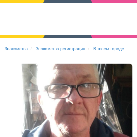
Знакомства
Знакомства регистрация
В твоем городе