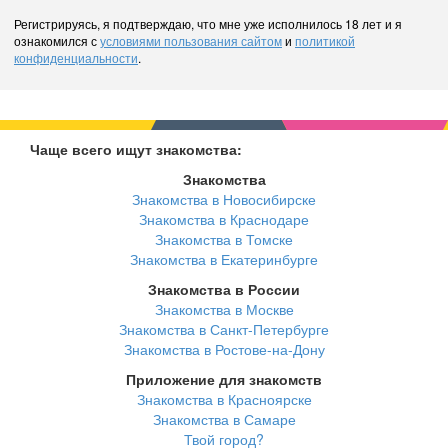
Регистрируясь, я подтверждаю, что мне уже исполнилось 18 лет и я
ознакомился с
условиями пользования сайтом
и
политикой
конфиденциальности
.
Чаще всего ищут знакомства:
Знакомства
Знакомства в Новосибирске
Знакомства в Краснодаре
Знакомства в Томске
Знакомства в Екатеринбурге
Знакомства в России
Знакомства в Москве
Знакомства в Санкт-Петербурге
Знакомства в Ростове-на-Дону
Приложение для знакомств
Знакомства в Красноярске
Знакомства в Самаре
Твой город?