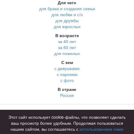
Для чего
для брака и создания семьи
для любви и с/о
для дружбы
для взрослых
В возрасте
за 40 лет
за 60 лет
для пожилых
С кем
с девушками
с парнями
с фото
В стране
Россия
Советы
КОНФИДЕНЦИАЛЬНОСТЬ
Этот сайт использует cookie-файлы, что позволяет сделать
Знакомства для взрослых
Правила
ваш просмотр более удобным. Продолжая пользоваться
Онлайн знакомства
Как оплатить
нашим сайтом, вы соглашаетесь с
использованием нами