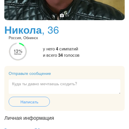
1
/1
Никола
, 36
Россия, Обнинск
у него
4
симпатий
13%
и всего
34
голосов
Рейтинг
Отправьте сообщение
Написать
Личная информация