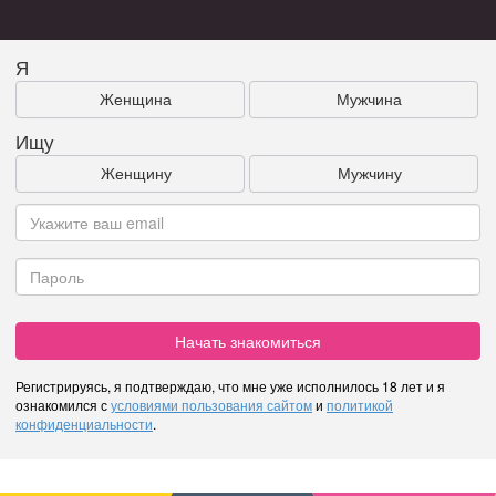
Я
Женщина
Мужчина
Ищу
Женщину
Мужчину
Начать знакомиться
Регистрируясь, я подтверждаю, что мне уже исполнилось 18 лет и я
ознакомился с
условиями пользования сайтом
и
политикой
конфиденциальности
.