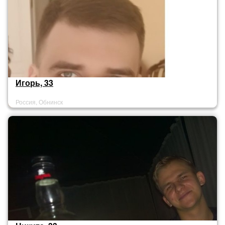
Игорь, 33
Россия, Обнинск