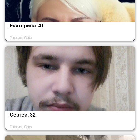
Екатерина, 41
Россия, Орск
Сергей, 32
Россия, Орск