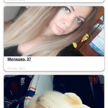
Милашка, 37
Россия, Орск