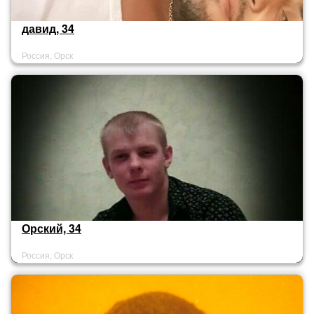
давид, 34
Россия, Орск
Орский, 34
Россия, Орск