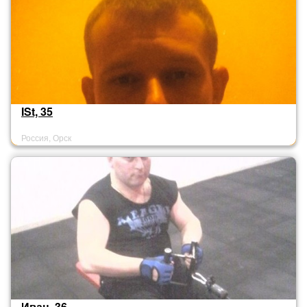
ISt, 35
Россия, Орск
Иван, 36