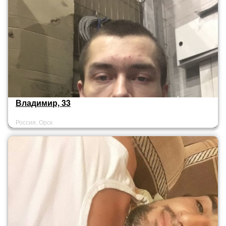
Владимир, 33
Россия, Орск