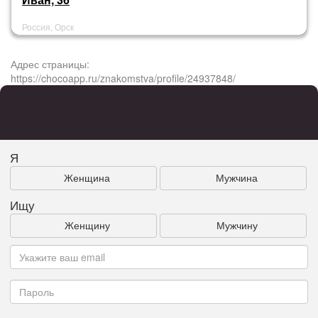
Россия, Орск
Адрес страницы:
https://chocoapp.ru/znakomstva/profile/24937848/
Я
Женщина
Мужчина
Ищу
Женщину
Мужчину