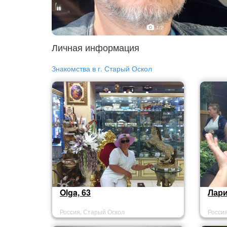
1
/2
Личная информация
Знакомства в г. Старый Оскол
Olga, 63
Лари
Россия, Старый Оскол
Росси