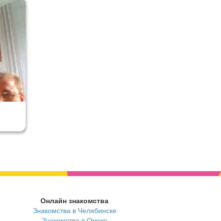
Онлайн знакомства
Знакомства в Челябинске
Знакомства в Омске