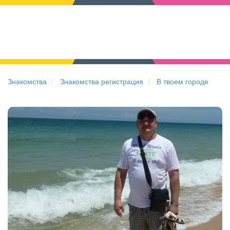
Знакомства
Знакомства регистрация
В твоем городе