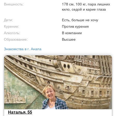
Внешность:
178 см, 100 кг, пара лишних
кило, седой и карие глаза
Дети:
Есть, больше не хочу
Курение:
Против курения
Алкоголь:
В компании
Образование:
Высшее
Знакомства в г. Анапа
Наталья, 55