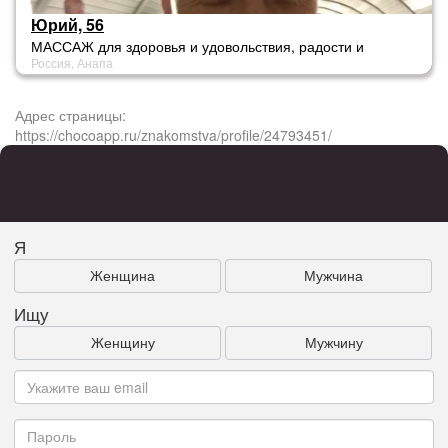
Юрий, 56
МАССАЖ для здоровья и удовольствия, радости и
Россия, Анапа
счастья. Мягкие практики. Люблю делать и принимать.
Адрес страницы:
https://chocoapp.ru/znakomstva/profile/24793451/
Я
Женщина
Мужчина
Ищу
Женщину
Мужчину