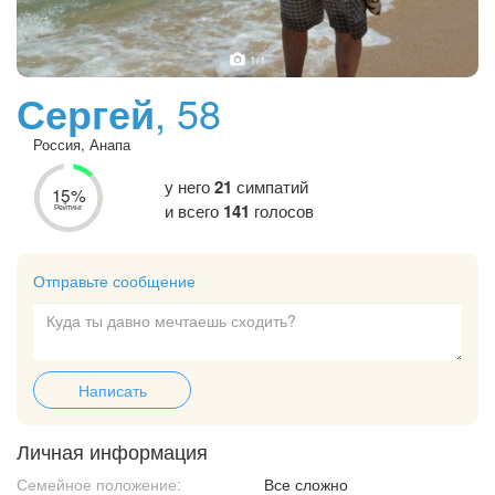
1
/1
Сергей
, 58
Россия, Анапа
у него
21
симпатий
15%
и всего
141
голосов
Рейтинг
Отправьте сообщение
Написать
Личная информация
Семейное положение:
Все сложно