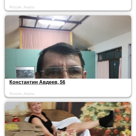
Россия, Анапа
Константин Авдеев, 56
Россия, Анапа