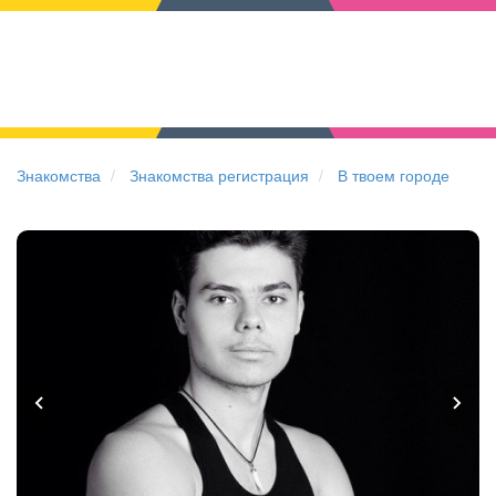
Знакомства
Знакомства регистрация
В твоем городе