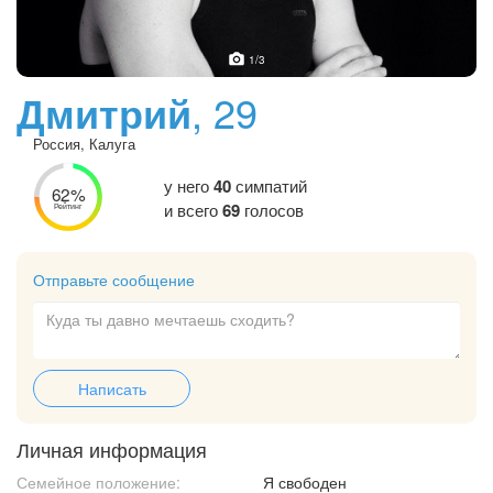
1
/3
Дмитрий
, 29
Россия, Калуга
у него
40
симпатий
62%
и всего
69
голосов
Рейтинг
Отправьте сообщение
Написать
Личная информация
Семейное положение:
Я свободен