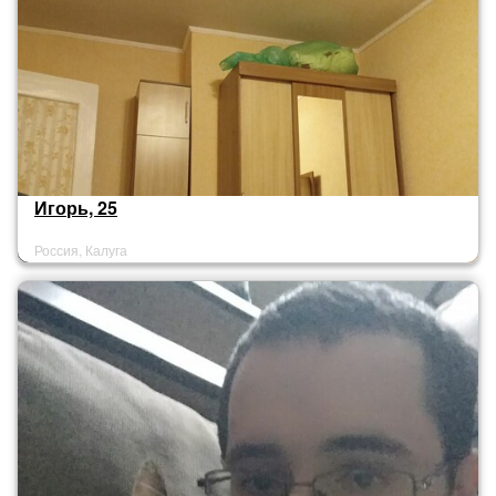
Игорь, 25
Россия, Калуга