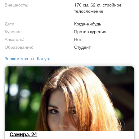
Внешность:
170 см, 62 кг, стройное
телосложение
Дети:
Когда-нибудь
Курение:
Против курения
Алкоголь:
Нет
Образование:
Студент
Знакомства в г. Калуга
Самира, 24