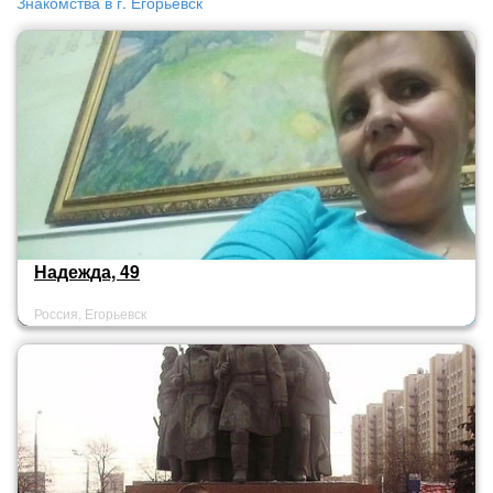
Знакомства в г. Егорьевск
Надежда, 49
Россия, Егорьевск