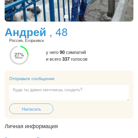
1
/1
Андрей
, 48
Россия, Егорьевск
у него
90
симпатий
27%
и всего
337
голосов
Рейтинг
Отправьте сообщение
Написать
Личная информация