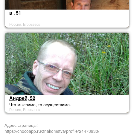
в , 51
Россия, Егорьевск
Андрей, 52
Что мыслимо, то осуществимо.
Россия, Егорьевск
Адрес страницы:
https://chocoapp.ru/znakomstva/profile/24473930/