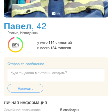
1
/1
Павел
, 42
Россия, Новодвинск
у него
114
симпатий
89%
и всего
134
голосов
Рейтинг
Отправьте сообщение
Написать
Личная информация
Семейное положение:
Я свободен