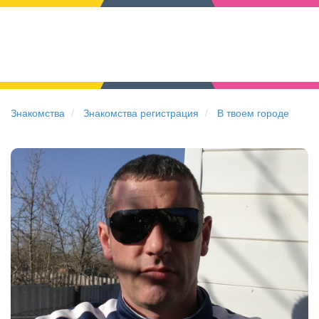
Знакомства
Знакомства регистрация
В твоем городе