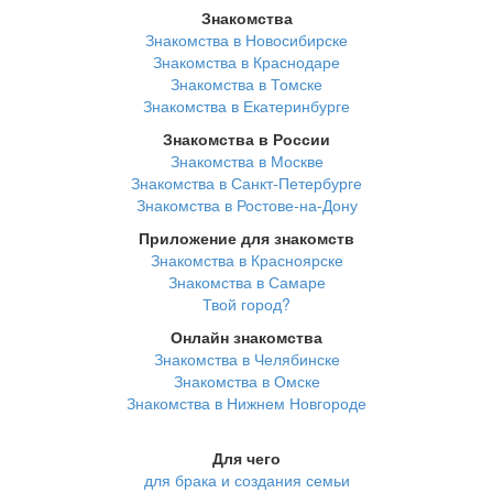
Знакомства
Знакомства в Новосибирске
Знакомства в Краснодаре
Знакомства в Томске
Знакомства в Екатеринбурге
Знакомства в России
Знакомства в Москве
Знакомства в Санкт-Петербурге
Знакомства в Ростове-на-Дону
Приложение для знакомств
Знакомства в Красноярске
Знакомства в Самаре
Твой город?
Онлайн знакомства
Знакомства в Челябинске
Знакомства в Омске
Знакомства в Нижнем Новгороде
Для чего
для брака и создания семьи