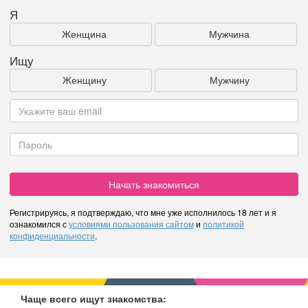
Я
Женщина
Мужчина
Ищу
Женщину
Мужчину
Начать знакомиться
Регистрируясь, я подтверждаю, что мне уже исполнилось 18 лет и я
ознакомился с
условиями пользования сайтом
и
политикой
конфиденциальности
.
Чаще всего ищут знакомства: