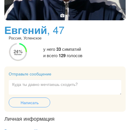
1
/1
Евгений
, 47
Россия, Успенское
у него
33
симпатий
24%
и всего
129
голосов
Рейтинг
Отправьте сообщение
Написать
Личная информация