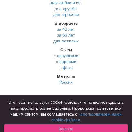
для любви и с/о
для дружбы
для взрослых
В возрасте
за 40 лет
за 60 лет
для пожилых
С кем
с девушками
с парнями
с фото
В стране
Россия
Советы
КОНФИДЕНЦИАЛЬНОСТЬ
Этот сайт использует cookie-файлы, что позволяет сделать
Знакомства для взрослых
Правила
ваш просмотр более удобным. Продолжая пользоваться
нашим сайтом, вы соглашаетесь с
использованием нами
Онлайн знакомства
Как оплатить
cookie-файлов
.
Знакомства в Москве
Техническая поддержка
Понятно