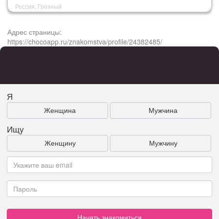
Россия, Грозный
Адрес страницы:
https://chocoapp.ru/znakomstva/profile/24382485/
Я
Женщина
Мужчина
Ищу
Женщину
Мужчину
Начать знакомиться