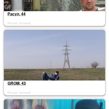
Расул, 44
Россия, Грозный
GROM, 43
Россия, Грозный