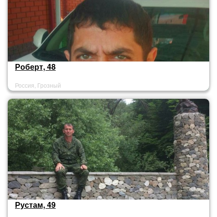
Роберт, 48
Россия, Грозный
Рустам, 49