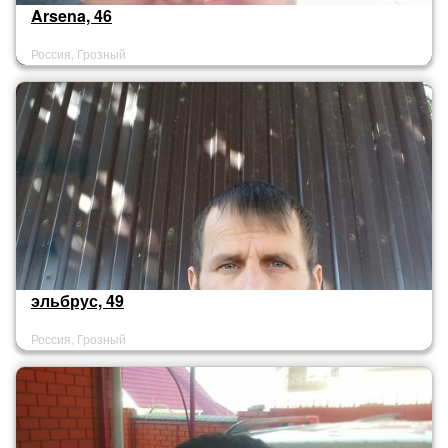
Arsena, 46
Россия, Грозный
эльбрус, 49
Россия, Грозный