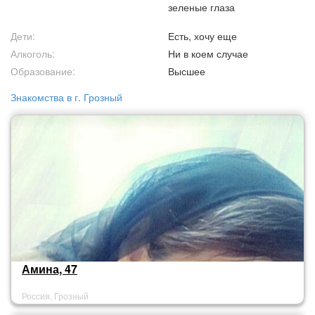
зеленые глаза
Дети:
Есть, хочу еще
Алкоголь:
Ни в коем случае
Образование:
Высшее
Знакомства в г. Грозный
Амина, 47
Россия, Грозный