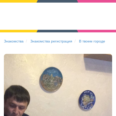
Знакомства
Знакомства регистрация
В твоем городе