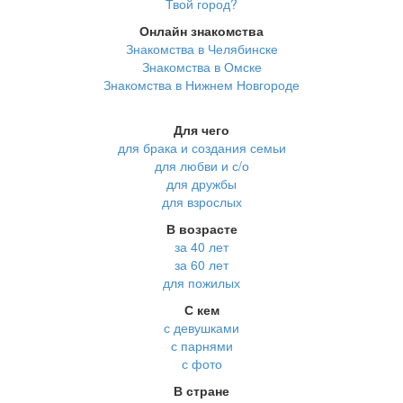
Твой город?
Онлайн знакомства
Знакомства в Челябинске
Знакомства в Омске
Знакомства в Нижнем Новгороде
Для чего
для брака и создания семьи
для любви и с/о
для дружбы
для взрослых
В возрасте
за 40 лет
за 60 лет
для пожилых
С кем
с девушками
с парнями
с фото
В стране