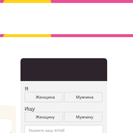
Я
Женщина
Мужчина
Ищу
Женщину
Мужчину