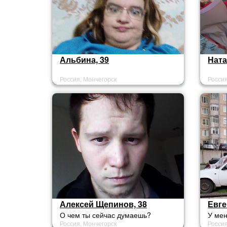
Альбина, 39
Ната
Россия, Мончегорск
Россия
Алексей Щепинов, 38
Евге
О чем ты сейчас думаешь?
У мен
Россия, Мончегорск
Россия
семье