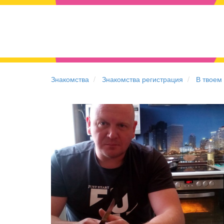
Знакомства
Знакомства регистрация
В твоем