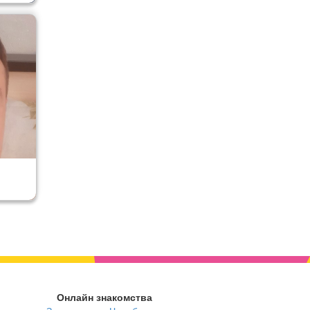
Онлайн знакомства