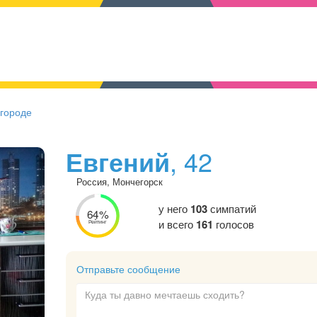
 городе
Евгений
, 42
Россия, Мончегорск
у него
103
симпатий
64%
и всего
161
голосов
Рейтинг
Отправьте сообщение