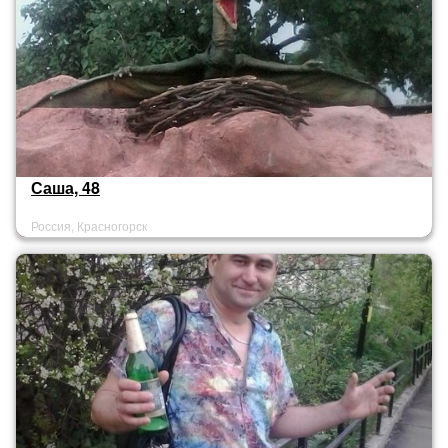
Саша, 48
Россия, Красногорск