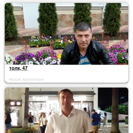
толк, 47
Россия, Красногорск