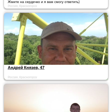
Жмите на сердечко и я вам смогу ответить)
Россия, Красногорск
Андрей Князев, 47
Россия, Красногорск