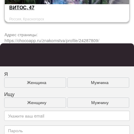
ВИТОС, 47
Россия, Красногорск
Адрес страницы:
https://chocoapp.ru/znakomstva/profile/24287809/
Я
Женщина
Мужчина
Ищу
Женщину
Мужчину