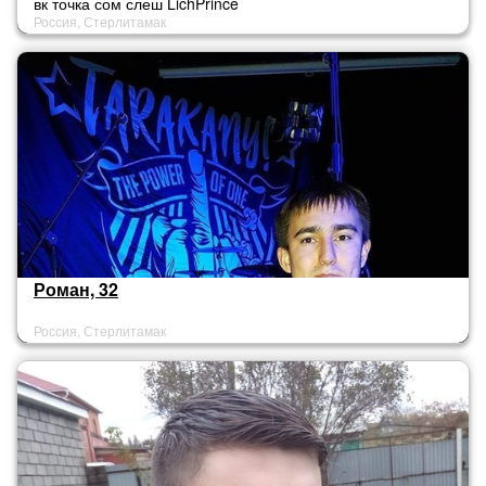
вк точка сом слеш LichPrince
Россия, Стерлитамак
Роман, 32
Россия, Стерлитамак