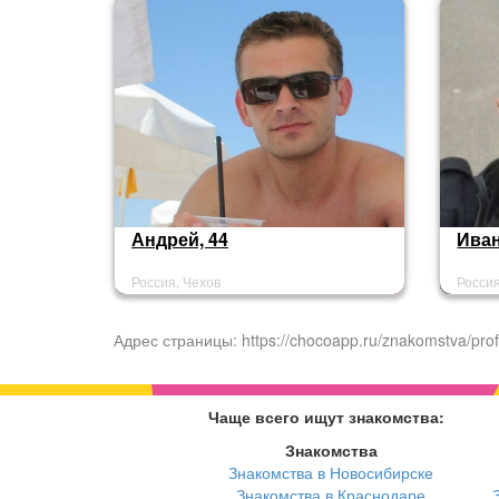
анкету - класс!))😜
Андрей, 44
Иван
Россия, Чехов
Россия
Адрес страницы: https://chocoapp.ru/znakomstva/prof
Чаще всего ищут знакомства:
Знакомства
Знакомства в Новосибирске
Знакомства в Краснодаре