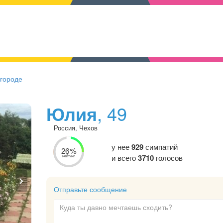
 городе
Юлия
, 49
Россия, Чехов
у нее
929
симпатий
26%
и всего
3710
голосов
Рейтинг
Отправьте сообщение