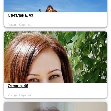
Светлана, 43
Россия, Саратов
Оксана, 46
Россия, Саратов