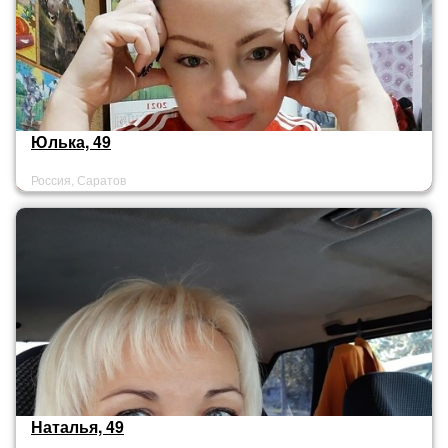
Юлька, 49
Россия, Саратов
Наталья, 49