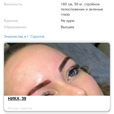
Внешность:
160 см, 50 кг, стройное
телосложение и зеленые
глаза
Курение:
Не курю
Образование:
Высшее
Знакомства в г. Саратов
НИКА, 39
Россия, Саратов