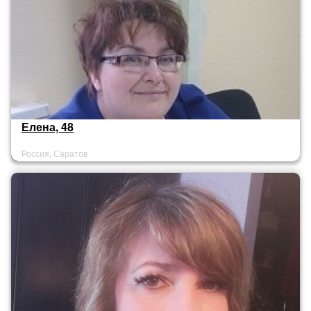
Елена, 48
Россия, Саратов