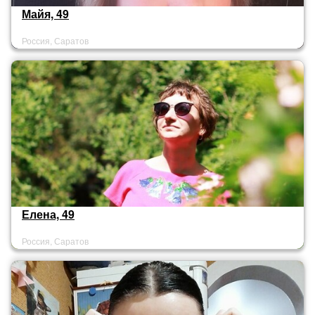
Майя, 49
Россия, Саратов
Елена, 49
Россия, Саратов