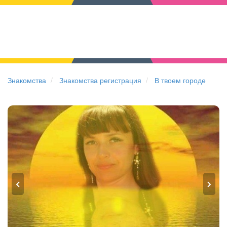
Знакомства
Знакомства регистрация
В твоем городе