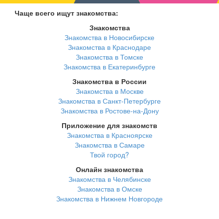
Чаще всего ищут знакомства:
Знакомства
Знакомства в Новосибирске
Знакомства в Краснодаре
Знакомства в Томске
Знакомства в Екатеринбурге
Знакомства в России
Знакомства в Москве
Знакомства в Санкт-Петербурге
Знакомства в Ростове-на-Дону
Приложение для знакомств
Знакомства в Красноярске
Знакомства в Самаре
Твой город?
Онлайн знакомства
Знакомства в Челябинске
Знакомства в Омске
Знакомства в Нижнем Новгороде