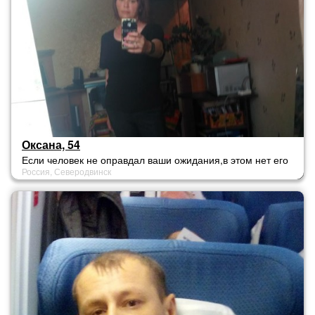
Оксана, 54
Если человек не оправдал ваши ожидания,в этом нет его
Россия, Северодвинск
вины.Ведь это - ваши ожидания...