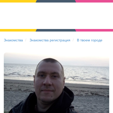
Знакомства
Знакомства регистрация
В твоем городе