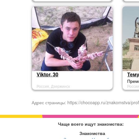
Viktor, 30
Тему
Преми
Россия, Дзержинск
Росси
позна
жду о
Адрес страницы: https://chocoapp.ru/znakomstva/prof
Чаще всего ищут знакомства:
Знакомства