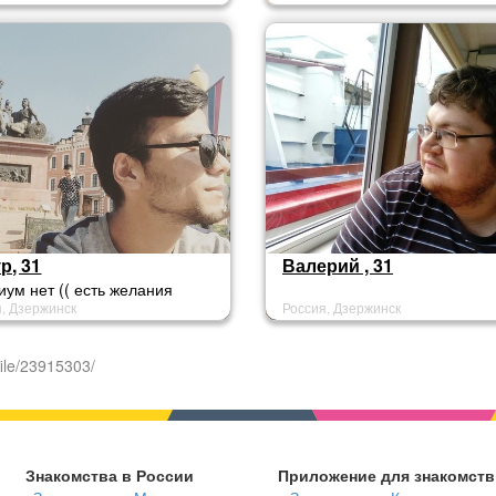
р, 31
Валерий , 31
ум нет (( есть желания
я, Дзержинск
Россия, Дзержинск
комится пишите свое номер
твета
ile/23915303/
Знакомства в России
Приложение для знакомств