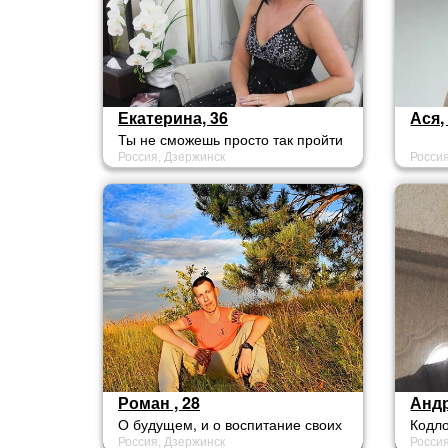
Екатерина, 36
Ася,
Ты не сможешь просто так пройти
Россия, Дзержинск
Росси
мимо меня в реальной жизни.
Непременно засмотришься и
споткнешься о бордюр.
Роман , 28
Андр
О будущем, и о воспитание своих
Кодло
Россия, Дзержинск
Росси
будущих детей)
негат