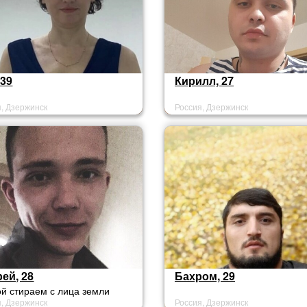
 39
Кирилл, 27
я, Дзержинск
Россия, Дзержинск
ей, 28
Бахром, 29
й стираем с лица земли
я, Дзержинск
Россия, Дзержинск
ив