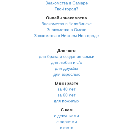
Знакомства в Самаре
Твой город?
Онлайн знакомства
Знакомства в Челябинске
Знакомства в Омске
Знакомства в Нижнем Новгороде
Для чего
для брака и создания семьи
для любви и с/о
для дружбы
для взрослых
В возрасте
за 40 лет
за 60 лет
для пожилых
С кем
с девушками
с парнями
с фото