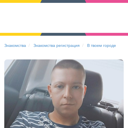
Знакомства
Знакомства регистрация
В твоем городе