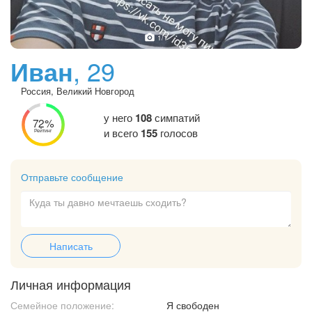
1
/1
Иван
, 29
Россия, Великий Новгород
у него
108
симпатий
72%
и всего
155
голосов
Рейтинг
Отправьте сообщение
Написать
Личная информация
Семейное положение:
Я свободен