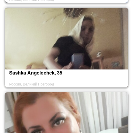
Sashka Angelochek, 35
Россия, Великий Новгород