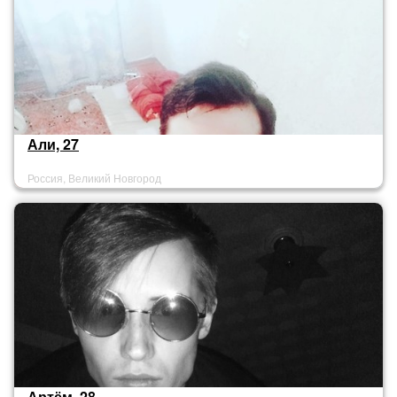
Али, 27
Россия, Великий Новгород
Артём, 28