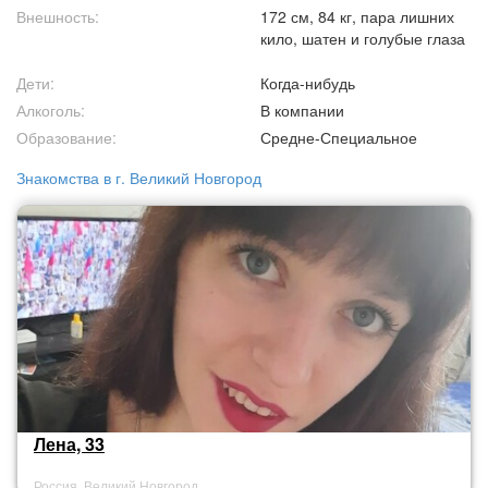
Внешность:
172 см, 84 кг, пара лишних
кило, шатен и голубые глаза
Дети:
Когда-нибудь
Алкоголь:
В компании
Образование:
Средне-Специальное
Знакомства в г. Великий Новгород
Лена, 33
Россия, Великий Новгород