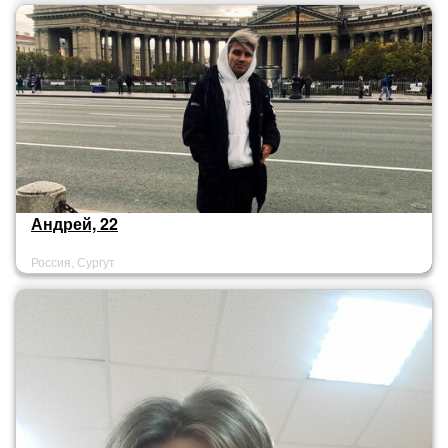
Андрей, 22
Россия, Сургут