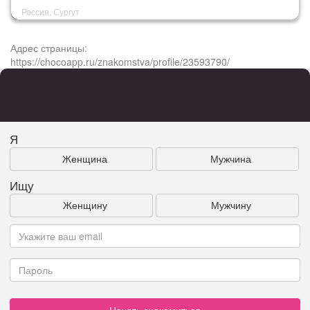
Россия, Сургут
Адрес страницы:
https://chocoapp.ru/znakomstva/profile/23593790/
Я
Женщина
Мужчина
Ищу
Женщину
Мужчину
Начать знакомиться