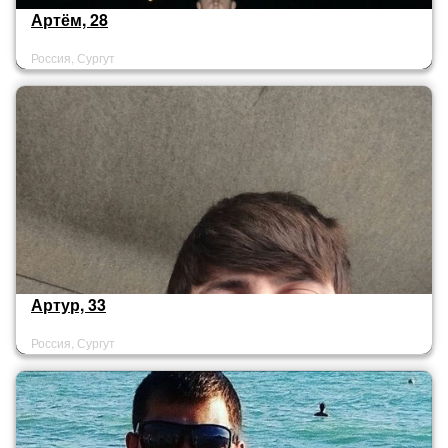
Артём, 28
Россия, Сургут
Артур, 33
Россия, Сургут