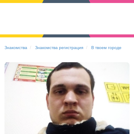
Знакомства
Знакомства регистрация
В твоем городе