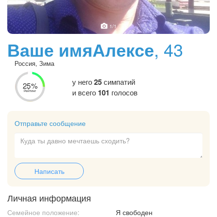
1
/1
Ваше имяАлексе
, 43
Россия, Зима
у него
25
симпатий
25%
и всего
101
голосов
Рейтинг
Отправьте сообщение
Написать
Личная информация
Семейное положение:
Я свободен