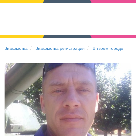
Знакомства
Знакомства регистрация
В твоем городе