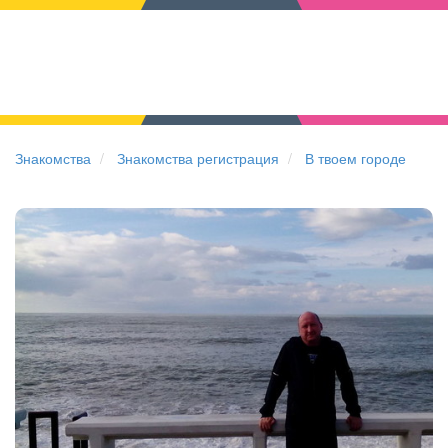
Знакомства
Знакомства регистрация
В твоем городе