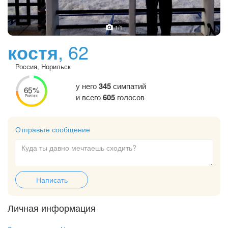
1
/1
костя
, 62
Россия, Норильск
у него
345
симпатий
65%
и всего
605
голосов
Рейтинг
Отправьте сообщение
Написать
Личная информация