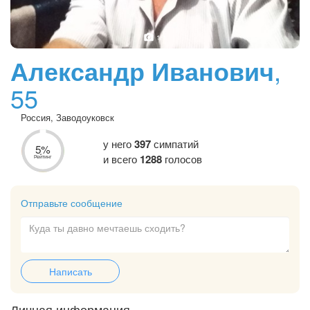
1
/1
Александр Иванович
,
55
Россия, Заводоуковск
у него
397
симпатий
5%
и всего
1288
голосов
Рейтинг
Отправьте сообщение
Написать
Личная информация