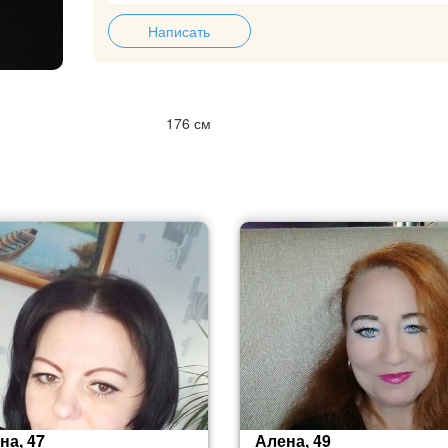
Написать
176 см
на, 47
Алена, 49