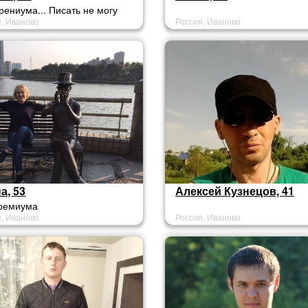
рениума... Писать не могу
я, Иваново
Россия, Иваново
а, 53
Алексей Кузнецов, 41
премиума
я, Иваново
Россия, Иваново