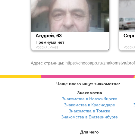
Андрей, 63
Серг
Премиума нет
Россия, Ржев
Россия
Адрес страницы: https://chocoapp.ru/znakomstva/prof
Чаще всего ищут знакомства:
Знакомства
Знакомства в Новосибирске
Знакомства в Краснодаре
Знакомства в Томске
Знакомства в Екатеринбурге
Для чего