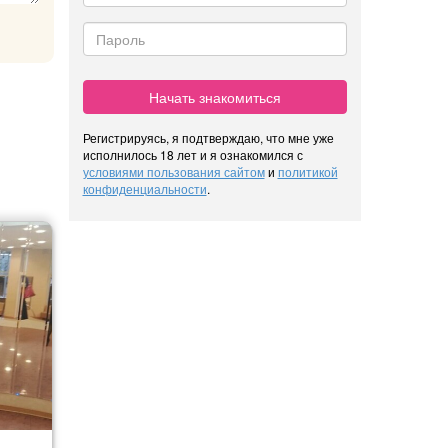
Начать знакомиться
Регистрируясь, я подтверждаю, что мне уже
исполнилось 18 лет и я ознакомился с
условиями пользования сайтом
и
политикой
конфиденциальности
.