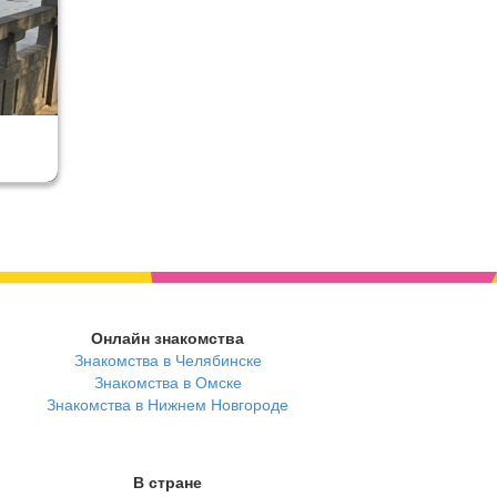
Онлайн знакомства
Знакомства в Челябинске
Знакомства в Омске
Знакомства в Нижнем Новгороде
В стране