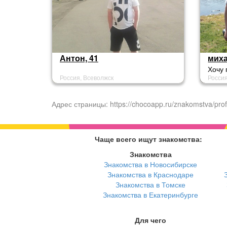
Антон, 41
миха
Хочу 
Россия, Всеволжск
Россия
котор
любит
встре
Адрес страницы: https://chocoapp.ru/znakomstva/prof
Чаще всего ищут знакомства:
Знакомства
Знакомства в Новосибирске
Знакомства в Краснодаре
Знакомства в Томске
Знакомства в Екатеринбурге
Для чего