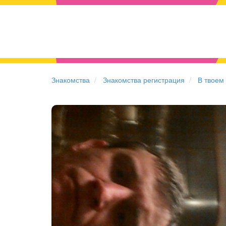
Знакомства
Знакомства регистрация
В твоем