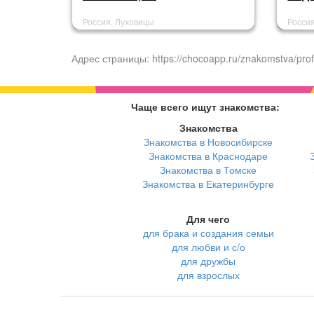
Россия, Луховицы
Росси
Адрес страницы: https://chocoapp.ru/znakomstva/prof
Чаще всего ищут знакомства:
Знакомства
Знакомства в Новосибирске
Знакомства в Краснодаре
Знакомства в Томске
Знакомства в Екатеринбурге
Для чего
для брака и создания семьи
для любви и с/о
для дружбы
для взрослых