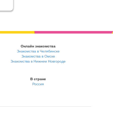
Онлайн знакомства
Знакомства в Челябинске
Знакомства в Омске
Знакомства в Нижнем Новгороде
В стране
Россия