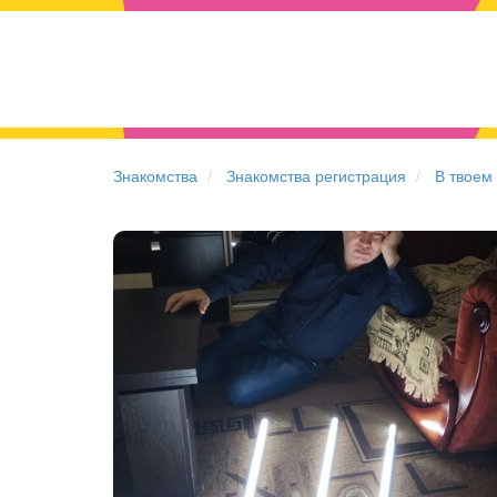
Знакомства
Знакомства регистрация
В твоем