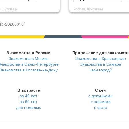
я, Луховицы
Россия, Луховицы
ile/23208618/
Знакомства в России
Приложение для знакомств
Знакомства в Москве
Знакомства в Красноярске
Знакомства в Санкт-Петербурге
Знакомства в Самаре
Знакомства в Ростове-на-Дону
Твой город?
В возрасте
С кем
за 40 лет
с девушками
за 60 лет
с парнями
для пожилых
с фото