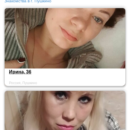
Знакомства в г. Пушкино
Ирина, 36
Россия, Пушкино