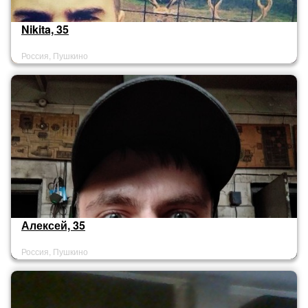
Nikita, 35
Россия, Пушкино
Алексей, 35
Россия, Пушкино