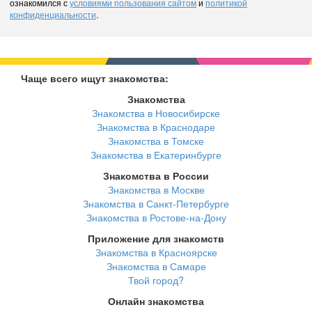
ознакомился с
условиями пользования сайтом
и
политикой
конфиденциальности
.
Чаще всего ищут знакомства:
Знакомства
Знакомства в Новосибирске
Знакомства в Краснодаре
Знакомства в Томске
Знакомства в Екатеринбурге
Знакомства в России
Знакомства в Москве
Знакомства в Санкт-Петербурге
Знакомства в Ростове-на-Дону
Приложение для знакомств
Знакомства в Красноярске
Знакомства в Самаре
Твой город?
Онлайн знакомства