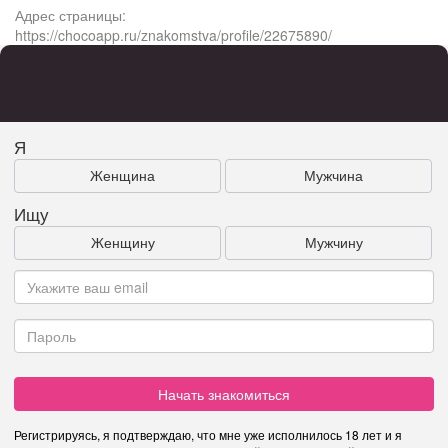
Адрес страницы:
https://chocoapp.ru/znakomstva/profile/22675890/
Я
Женщина
Мужчина
Ищу
Женщину
Мужчину
Начать знакомиться
Регистрируясь, я подтверждаю, что мне уже исполнилось 18 лет и я