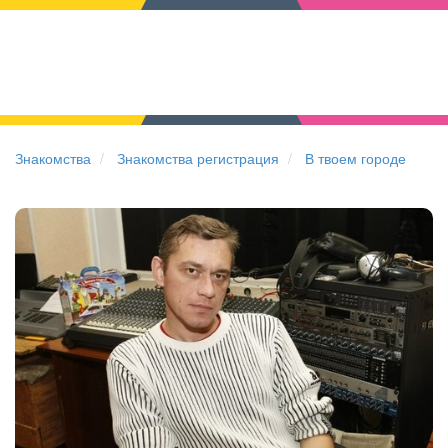
Знакомства
Знакомства регистрация
В твоем городе