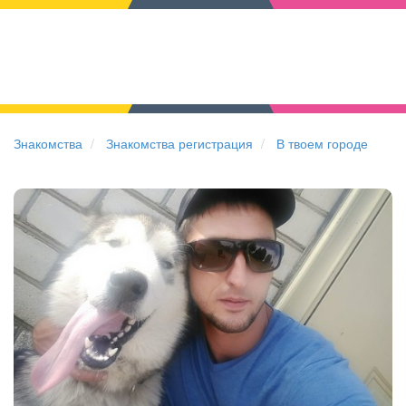
Знакомства
Знакомства регистрация
В твоем городе