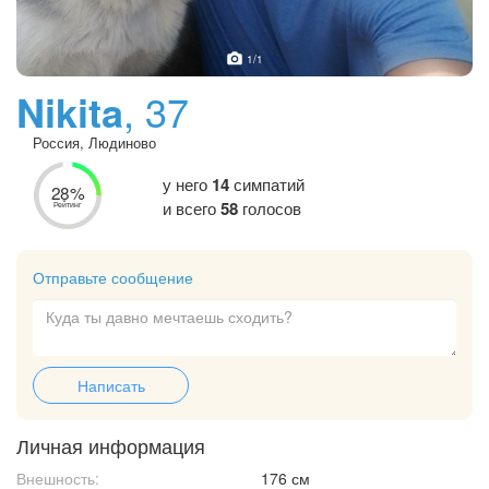
1
/1
Nikita
, 37
Россия, Людиново
у него
14
симпатий
28%
и всего
58
голосов
Рейтинг
Отправьте сообщение
Написать
Личная информация
Внешность:
176 см