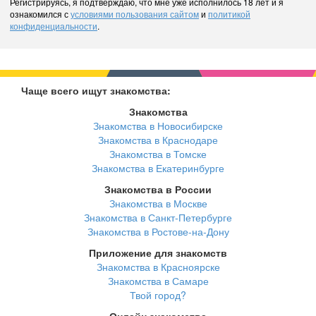
Регистрируясь, я подтверждаю, что мне уже исполнилось 18 лет и я
ознакомился с
условиями пользования сайтом
и
политикой
конфиденциальности
.
Чаще всего ищут знакомства:
Знакомства
Знакомства в Новосибирске
Знакомства в Краснодаре
Знакомства в Томске
Знакомства в Екатеринбурге
Знакомства в России
Знакомства в Москве
Знакомства в Санкт-Петербурге
Знакомства в Ростове-на-Дону
Приложение для знакомств
Знакомства в Красноярске
Знакомства в Самаре
Твой город?