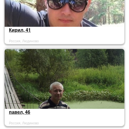
Кирил, 41
Россия, Людиново
павел, 46
Россия, Людиново