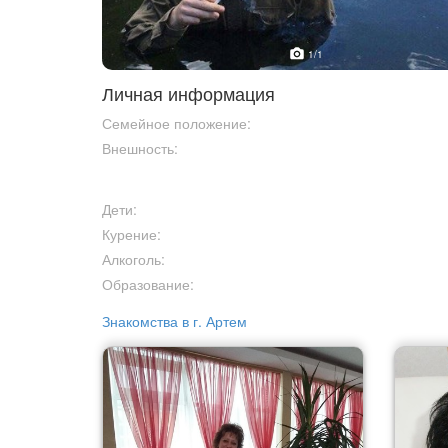
1
/1
Личная информация
Семейное положение:
Внешность:
Дети:
Курение:
Алкоголь:
Образование:
Знакомства в г. Артем