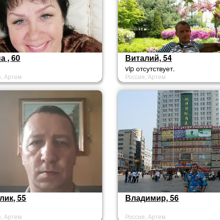
а , 60
Виталий, 54
vip отсутствует.
я, Артем
Россия, Артем
лик, 55
Владимир, 56
я, Артем
Россия, Артем