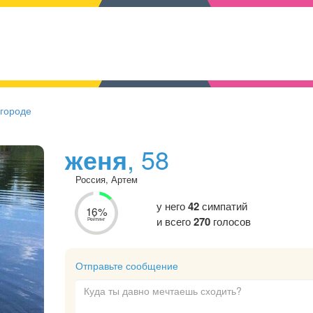
 городе
женя
, 58
Россия, Артем
у него
42
симпатий
16%
и всего
270
голосов
Рейтинг
Отправьте сообщение