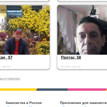
ан , 57
Протас, 58
я, Артем
Россия, Артем
ile/21995090/
Знакомства в России
Приложение для знакомств