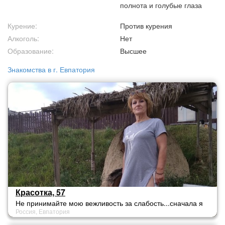
полнота и голубые глаза
Курение:
Против курения
Алкоголь:
Нет
Образование:
Высшее
Знакомства в г. Евпатория
Красотка, 57
Не принимайте мою вежливость за слабость...сначала я
Россия, Евпатория
отношусь всегда ко всем хорошо... А потом взаимно