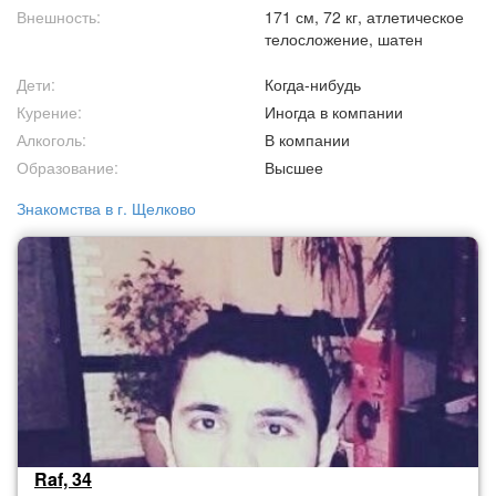
Внешность:
171 см, 72 кг, атлетическое
телосложение, шатен
Дети:
Когда-нибудь
Курение:
Иногда в компании
Алкоголь:
В компании
Образование:
Высшее
Знакомства в г. Щелково
Raf, 34