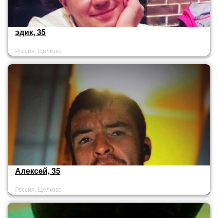
эдик, 35
Россия, Щелково
Алексей, 35
Россия, Щелково