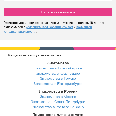
Начать знакомиться
Регистрируясь, я подтверждаю, что мне уже исполнилось 18 лет и я
ознакомился с
условиями пользования сайтом
и
политикой
конфиденциальности
.
Чаще всего ищут знакомства:
Знакомства
Знакомства в Новосибирске
Знакомства в Краснодаре
Знакомства в Томске
Знакомства в Екатеринбурге
Знакомства в России
Знакомства в Москве
Знакомства в Санкт-Петербурге
Знакомства в Ростове-на-Дону
Приложение для знакомств