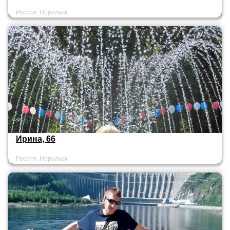
Россия, Норильск
Ирина, 66
Россия, Норильск